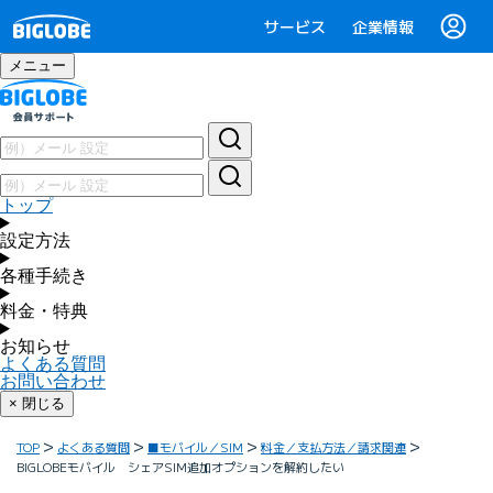
サービス
企業情報
メニュー
トップ
設定方法
各種手続き
料金・特典
お知らせ
よくある質問
お問い合わせ
× 閉じる
TOP
よくある質問
■モバイル／SIM
料金／支払方法／請求関連
BIGLOBEモバイル シェアSIM追加オプションを解約したい