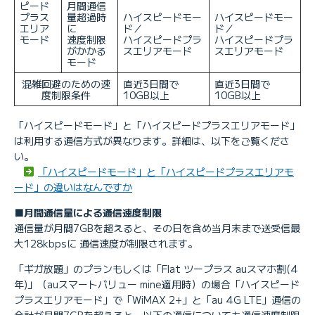
ピード
月間通信
プラス
量超過時
ハイスピードモー
ハイスピードモー
エリア
に
ド／
ド／
モード
速度制限
ハイスピードプラ
ハイスピードプラ
がかかる
スエリアモード
スエリアモード
モード
混雑回避のための速
直近3日間で
直近3日間で
度制限条件
10GB以上
10GB以上
「ハイスピードモード」と「ハイスピードプラスエリアモード」
は利用する通信方式が異なります。詳細は、以下をご覧くださ
い。
「ハイスピードモード」と「ハイスピードプラスエリアモ
ード」の違いはなんですか
■月間通信量による通信速度制限
通信量が月間7GBを超えると、その日を含め当月末まで送受信最
大128kbpsに 通信速度が制限されます。
「ギガ放題」のプランもしくは「Flat ツープラス auスマホ割(4
年)」（auスマートバリュー mine適用時）の場合「ハイスピード
プラスエリアモード」で「WiMAX 2+」と「au 4G LTE」通信の
合計が月間7GBを超えると、以下の通信についても通信速度制限