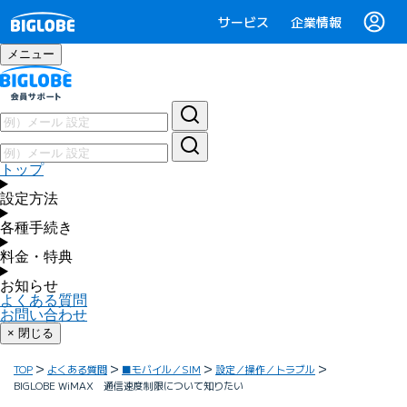
サービス
企業情報
メニュー
トップ
設定方法
各種手続き
料金・特典
お知らせ
よくある質問
お問い合わせ
× 閉じる
TOP
よくある質問
■モバイル／SIM
設定／操作／トラブル
BIGLOBE WiMAX 通信速度制限について知りたい