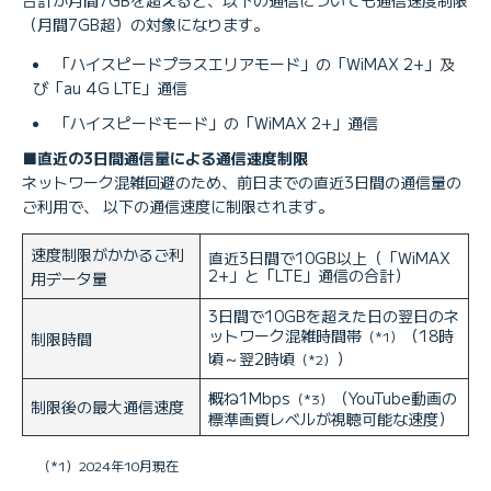
（月間7GB超）の対象になります。
「ハイスピードプラスエリアモード」の「WiMAX 2+」及
び「au 4G LTE」通信
「ハイスピードモード」の「WiMAX 2+」通信
■直近の3日間通信量による通信速度制限
ネットワーク混雑回避のため、前日までの直近3日間の通信量の
ご利用で、 以下の通信速度に制限されます。
速度制限がかかるご利
直近3日間で10GB以上（「WiMAX
2+」と「LTE」通信の合計）
用データ量
3日間で10GBを超えた日の翌日のネ
ットワーク混雑時間帯
（18時
（*1）
制限時間
頃～翌2時頃
）
（*2）
概ね1Mbps
（YouTube動画の
（*3）
制限後の最大通信速度
標準画質レベルが視聴可能な速度）
（*1）2024年10月現在