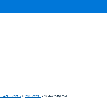
／操作／トラブル
接続トラブル
WiMAXの接続不可