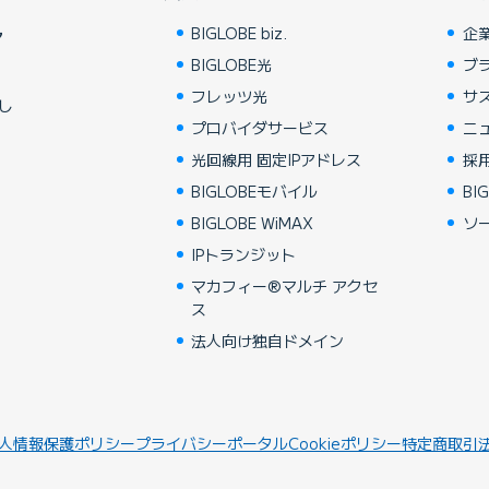
BIGLOBE biz.
企
ア
BIGLOBE光
ブ
フレッツ光
サ
し
プロバイダサービス
ニ
光回線用 固定IPアドレス
採
BIGLOBEモバイル
BIG
BIGLOBE WiMAX
ソ
IPトランジット
マカフィー®マルチ アクセ
ス
法人向け独自ドメイン
人情報保護ポリシー
プライバシーポータル
Cookieポリシー
特定商取引