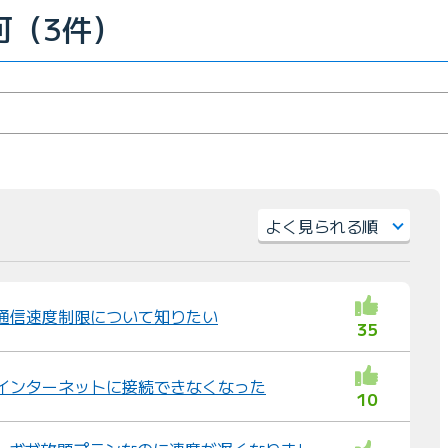
可（3件）
並
び
替
AX 通信速度制限について知りたい
35
え
：
AXでインターネットに接続できなくなった
10