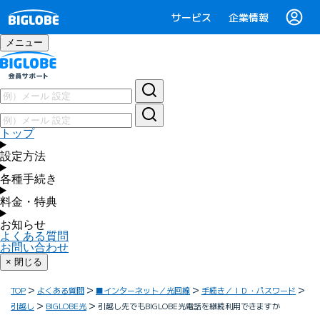
サービス
企業情報
メニュー
トップ
設定方法
各種手続き
料金・特典
お知らせ
よくある質問
お問い合わせ
× 閉じる
TOP
よくある質問
■インターネット／光回線
手続き／ＩＤ・パスワード
引越し
BIGLOBE光
引越し先でもBIGLOBE光電話を継続利用できますか