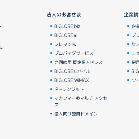
法人のお客さま
企業情
BIGLOBE biz.
企
ア
BIGLOBE光
ブ
フレッツ光
サ
し
プロバイダサービス
ニ
光回線用 固定IPアドレス
採
BIGLOBEモバイル
BIG
BIGLOBE WiMAX
ソ
IPトランジット
マカフィー®マルチ アクセ
ス
法人向け独自ドメイン