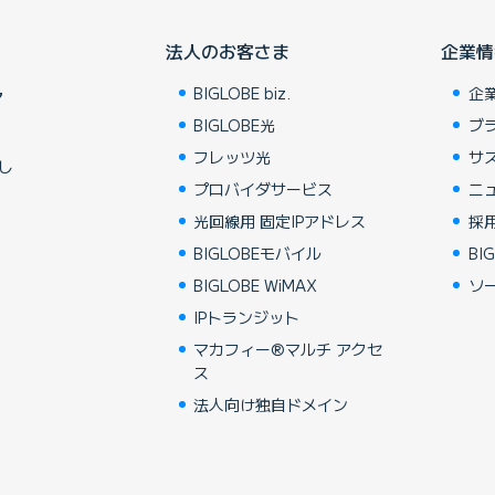
法人のお客さま
企業情
BIGLOBE biz.
企
ア
BIGLOBE光
ブ
フレッツ光
サ
し
プロバイダサービス
ニ
光回線用 固定IPアドレス
採
BIGLOBEモバイル
BIG
BIGLOBE WiMAX
ソ
IPトランジット
マカフィー®マルチ アクセ
ス
法人向け独自ドメイン