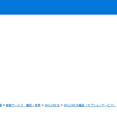
線
接続サービス 確認／変更
BIGLOBE光
BIGLOBE光電話（オプションサービス）