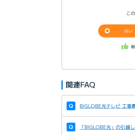
こ
はい
現
関連FAQ
BIGLOBE光テレビ 工
「BIGLOBE光」の引