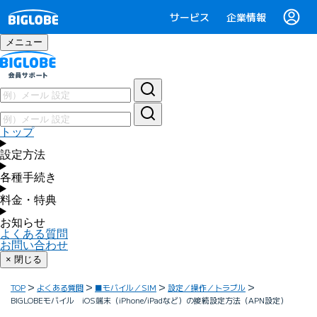
サービス
企業情報
メニュー
トップ
設定方法
各種手続き
料金・特典
お知らせ
よくある質問
お問い合わせ
× 閉じる
TOP
よくある質問
■モバイル／SIM
設定／操作／トラブル
BIGLOBEモバイル iOS端末（iPhone/iPadなど）の接続設定方法（APN設定）