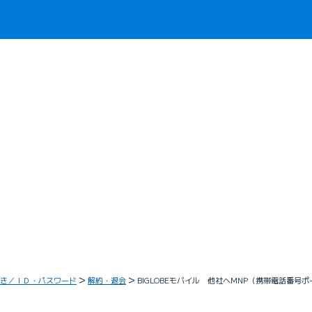
き／ＩＤ・パスワード
解約・退会
BIGLOBEモバイル 他社へMNP（携帯電話番号