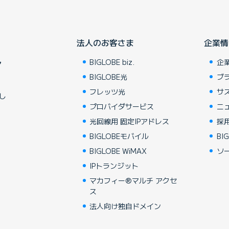
法人のお客さま
企業情
BIGLOBE biz.
企
ア
BIGLOBE光
ブ
フレッツ光
サ
し
プロバイダサービス
ニ
光回線用 固定IPアドレス
採
BIGLOBEモバイル
BIG
BIGLOBE WiMAX
ソ
IPトランジット
マカフィー®マルチ アクセ
ス
法人向け独自ドメイン