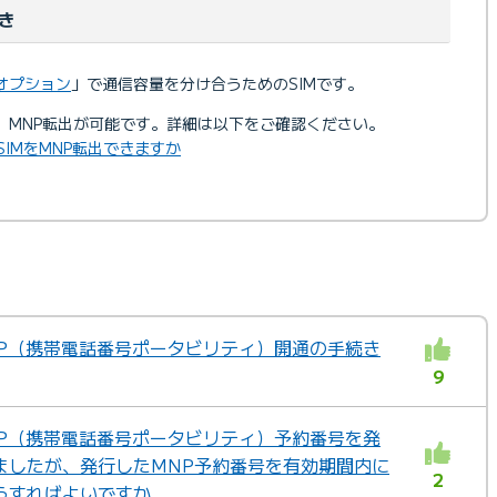
き
加オプション
」で通信容量を分け合うためのSIMです。
合、MNP転出が可能です。詳細は以下をご確認ください。
SIMをMNP転出できますか
MNP（携帯電話番号ポータビリティ）開通の手続き
9
MNP（携帯電話番号ポータビリティ）予約番号を発
ましたが、発行したMNP予約番号を有効期間内に
2
どうすればよいですか