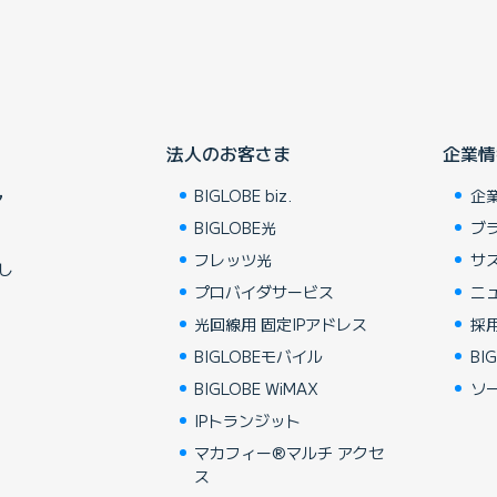
法人のお客さま
企業情
BIGLOBE biz.
企
ア
BIGLOBE光
ブ
フレッツ光
サ
し
プロバイダサービス
ニ
光回線用 固定IPアドレス
採
BIGLOBEモバイル
BIG
BIGLOBE WiMAX
ソ
IPトランジット
マカフィー®マルチ アクセ
ス