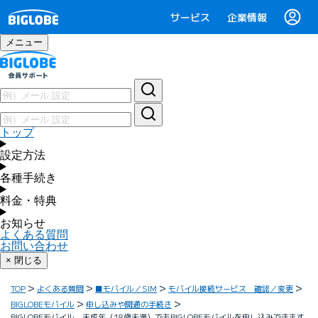
サービス
企業情報
メニュー
トップ
設定方法
各種手続き
料金・特典
お知らせ
よくある質問
お問い合わせ
× 閉じる
TOP
よくある質問
■モバイル／SIM
モバイル接続サービス 確認／変更
BIGLOBEモバイル
申し込みや開通の手続き
BIGLOBEモバイル 未成年（18歳未満）でもBIGLOBEモバイルを申し込みできます