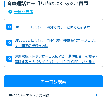
音声通話カテゴリ内のよくあるご質問
一覧を表示
BIGLOBEモバイル 海外で使うことはできますか
BIGLOBEモバイル MNP（携帯電話番号ポータビリテ
ィ）開通の手続き方法
迷惑電話ストップサービスによる「着信拒否」を設定・
解除する方法（タイプＤ） ： 「BIGLOBEモバイル」
カテゴリ検索
■インターネット／光回線