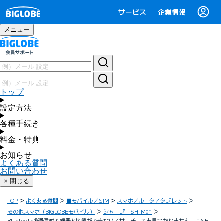
サービス
企業情報
メニュー
トップ
設定方法
各種手続き
料金・特典
お知らせ
よくある質問
お問い合わせ
× 閉じる
TOP
よくある質問
■モバイル／SIM
スマホ／ルータ／タブレット
その他スマホ（BIGLOBEモバイル）
シャープ SH-M01
Bluetooth®通信対応機器と接続ができない／サーチしても見つかりません ：SH-