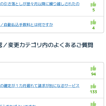
替の引き落としが翌々月以降に繰り越しされたの
5
替／自動払込手数料とは何ですか
4
認／変更カテゴリ内のよくあるご質問
94
料金の確定が１カ月遅れて請求が別になるサービス
133