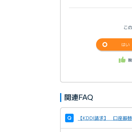
こ
はい
現
関連FAQ
【KDDI請求】 口座振