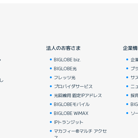
法人のお客さま
企業情
BIGLOBE biz.
企
ア
BIGLOBE光
ブ
フレッツ光
サ
し
プロバイダサービス
ニ
光回線用 固定IPアドレス
採
BIGLOBEモバイル
BIG
BIGLOBE WiMAX
ソ
IPトランジット
マカフィー®マルチ アクセ
ス