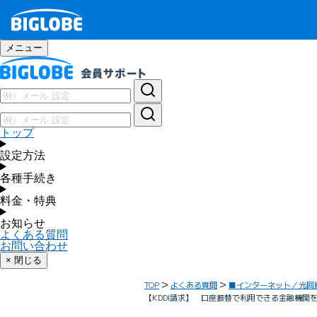
メニュー
トップ
設定方法
各種手続き
料金・特典
お知らせ
よくある質問
お問い合わせ
× 閉じる
TOP
よくある質問
■インターネット／光回
【KDDI請求】 口座振替で利用できる金融機関