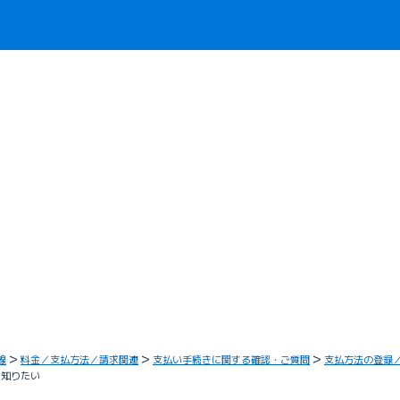
線
料金／支払方法／請求関連
支払い手続きに関する確認・ご質問
支払方法の登録
を知りたい