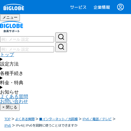
サービス
企業情報
メニュー
トップ
設定方法
各種手続き
料金・特典
お知らせ
よくある質問
お問い合わせ
× 閉じる
TOP
よくある質問
■インターネット／光回線
IPv6／電話／テレビ
IPv6
IPv4とIPv6を同時に使うことはできますか