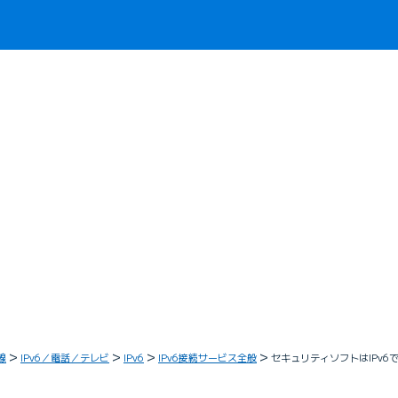
線
IPv6／電話／テレビ
IPv6
IPv6接続サービス全般
セキュリティソフトはIPv6