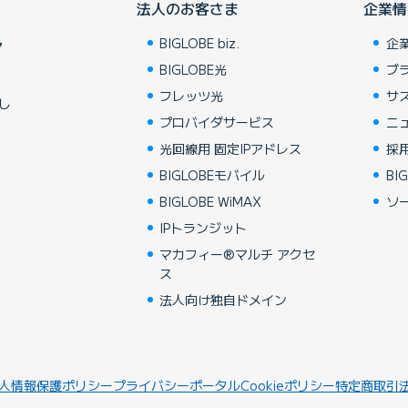
法人のお客さま
企業情
BIGLOBE biz.
企
ア
BIGLOBE光
ブ
フレッツ光
サ
し
プロバイダサービス
ニ
光回線用 固定IPアドレス
採
BIGLOBEモバイル
BIG
BIGLOBE WiMAX
ソ
IPトランジット
マカフィー®マルチ アクセ
ス
法人向け独自ドメイン
人情報保護ポリシー
プライバシーポータル
Cookieポリシー
特定商取引