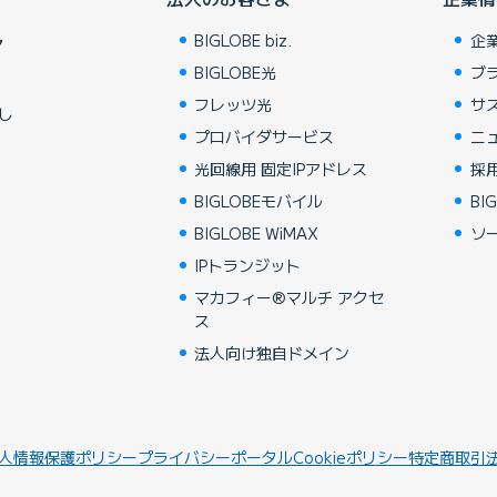
BIGLOBE biz.
企
ア
BIGLOBE光
ブ
フレッツ光
サ
し
プロバイダサービス
ニ
光回線用 固定IPアドレス
採
BIGLOBEモバイル
BIG
BIGLOBE WiMAX
ソ
IPトランジット
マカフィー®マルチ アクセ
ス
法人向け独自ドメイン
人情報保護ポリシー
プライバシーポータル
Cookieポリシー
特定商取引