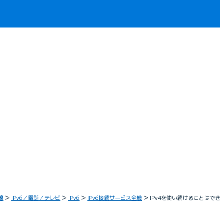
線
IPv6／電話／テレビ
IPv6
IPv6接続サービス全般
IPv4を使い続けることはで