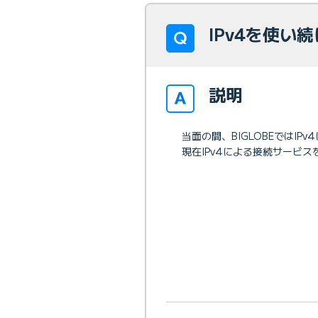
IPv4を使い
説明
当面の間、BIGLOBEではI
現在IPv4による接続サービ