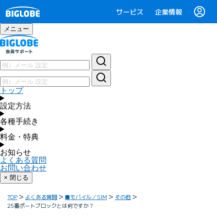
サービス
企業情報
メニュー
トップ
設定方法
各種手続き
料金・特典
お知らせ
よくある質問
お問い合わせ
× 閉じる
TOP
よくある質問
■モバイル／SIM
その他
25番ポートブロックとは何ですか？