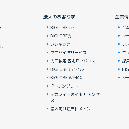
法人のお客さま
企業情
BIGLOBE biz.
企
ア
BIGLOBE光
ブ
フレッツ光
サ
し
プロバイダサービス
ニ
光回線用 固定IPアドレス
採
BIGLOBEモバイル
BIG
BIGLOBE WiMAX
ソ
IPトランジット
マカフィー®マルチ アクセ
ス
法人向け独自ドメイン