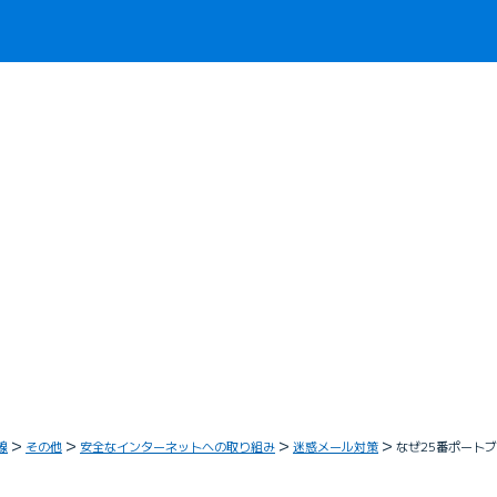
線
その他
安全なインターネットへの取り組み
迷惑メール対策
なぜ25番ポート