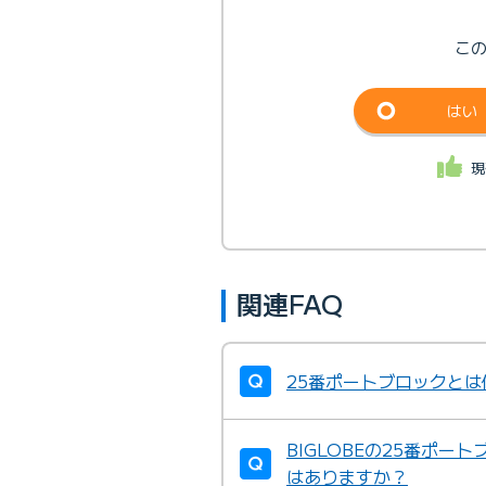
こ
はい
現
関連FAQ
25番ポートブロックとは
BIGLOBEの25番ポ
はありますか？