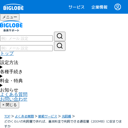
サービス
企業情報
メニュー
トップ
設定方法
各種手続き
料金・特典
お知らせ
よくある質問
お問い合わせ
× 閉じる
TOP
よくある質問
接続サービス
光回線
どのくらいの利用量であれば、基本料金で利用できる通信量（200MB）に収まりま
すか