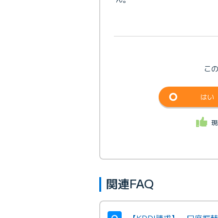
こ
はい
現
関連FAQ