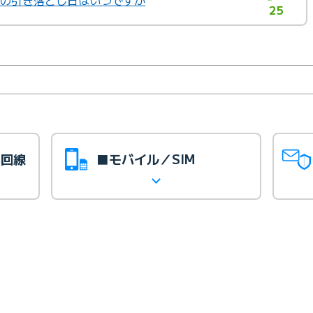
替の引き落とし日はいつですか
25
光回線
■モバイル／SIM