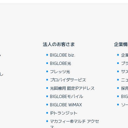
法人のお客さま
企業情
BIGLOBE biz.
企
ア
BIGLOBE光
ブ
フレッツ光
サ
し
プロバイダサービス
ニ
光回線用 固定IPアドレス
採
BIGLOBEモバイル
BIG
BIGLOBE WiMAX
ソ
IPトランジット
マカフィー®マルチ アクセ
ス