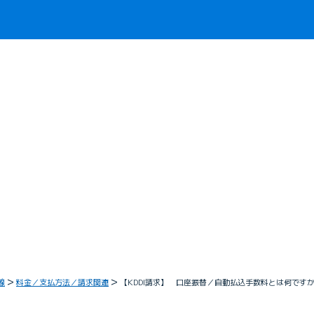
線
料金／支払方法／請求関連
【KDDI請求】 口座振替／自動払込手数料とは何です