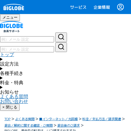
サービス
企業情報
メニュー
トップ
設定方法
各種手続き
料金・特典
お知らせ
よくある質問
お問い合わせ
× 閉じる
TOP
よくある質問
■インターネット／光回線
料金／支払方法／請求関連
退会／解約に関する確認・ご質問
退会後のご請求
BIGLOBE 退会月の料金は、いつ請求されますか