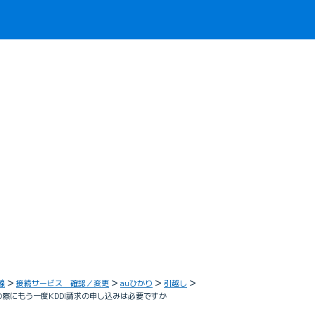
線
接続サービス 確認／変更
auひかり
引越し
の際にもう一度KDDI請求の申し込みは必要ですか