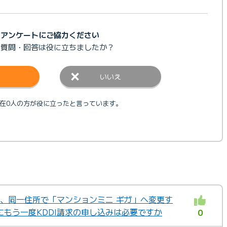
アンケートにご協力ください
の質問・回答は
役に立ちましたか？
いいえ
在0人の方が役に立ったと言っています。
が、同一住所で「マンションミニ ギガ」へ変更す
もう一度KDDI請求の申し込みは必要ですか
0