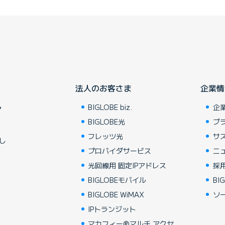
法人のお客さま
企業情
BIGLOBE biz.
企
ア
BIGLOBE光
ブ
フレッツ光
サ
し
プロバイダサービス
ニ
光回線用 固定IPアドレス
採
BIGLOBEモバイル
BIG
BIGLOBE WiMAX
ソ
IPトランジット
マカフィー®マルチ アクセ