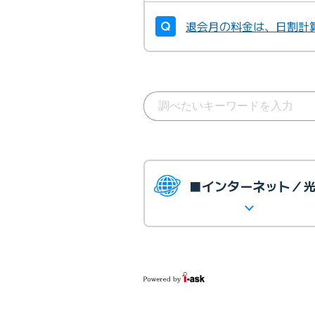
退会月の料金は、日割計
■インターネット／