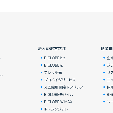
法人のお客さま
企業情
BIGLOBE biz.
企
ア
BIGLOBE光
ブ
フレッツ光
サ
し
プロバイダサービス
ニ
光回線用 固定IPアドレス
採
BIGLOBEモバイル
BIG
BIGLOBE WiMAX
ソ
IPトランジット