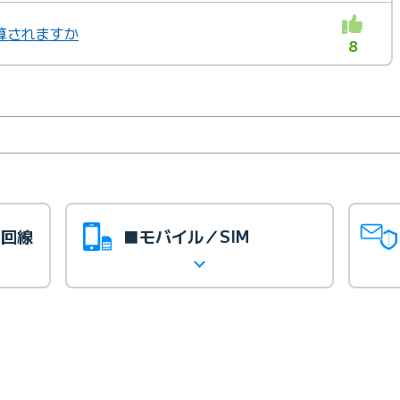
算されますか
8
光回線
■モバイル／SIM