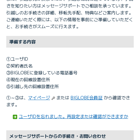
きを知りたい方はメッセージサポートでご相談を承っています。
引越しにあたりBIGLOBEに登録している住所や電話番号を
引越しのお手続きの詳細、移転先手配、特典などご案内します。
変更するタイミングを知りたい
ご連絡いただく際には、以下の情報を事前にご準備していただく
BIGLOBE光 引越しの際、利用している機器の返却は必要
と、お手続きがスムーズに行えます。
ですか
auひかりで今まで利用していた機器をそのまま利用したい
準備する内容
のですが可能でしょうか
①ユーザID
②契約者氏名
③BIGLOBEに登録している電話番号
④現在の回線設置住所
⑤引越し先の回線設置住所
①～③は、
マイページ
または
BIGLOBE会員証
から確認でき
ます。
ユーザIDを忘れました。再設定または確認ができますか
メッセージサポートからの手続き・お問い合わせ