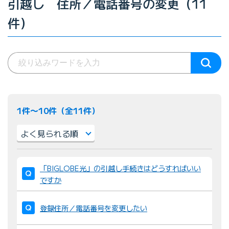
引越し 住所／電話番号の変更（11
件）
1件〜10件（全11件）
並
「BIGLOBE光」の引越し手続きはどうすればいい
び
ですか
替
え
登録住所／電話番号を変更したい
：