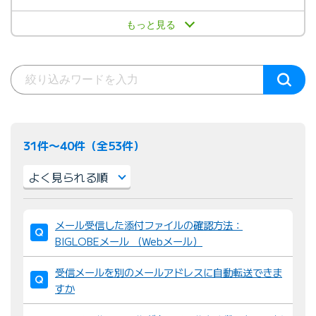
もっと見る
31件〜40件（全53件）
並
メール受信した添付ファイルの確認方法：
び
BIGLOBEメール （Webメール）
替
え
受信メールを別のメールアドレスに自動転送できま
：
すか