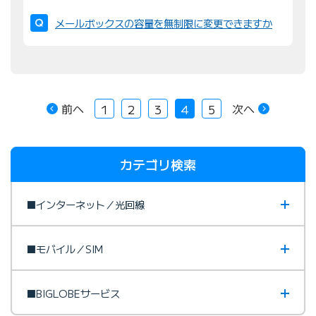
メールボックスの容量を無制限に変更できますか
前へ
次へ
1
2
3
4
5
カテゴリ検索
■インターネット／光回線
■モバイル／SIM
■BIGLOBEサービス