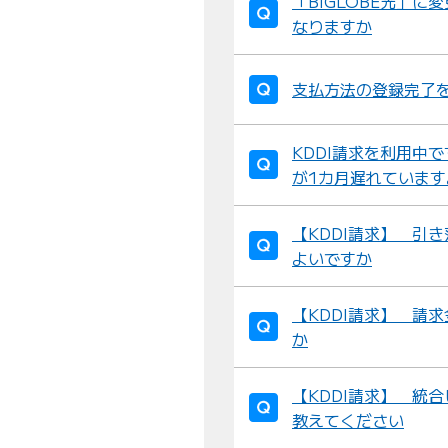
「BIGLOBE光」
なりますか
支払方法の登録完了
KDDI請求を利用中で
が1カ月遅れていま
【KDDI請求】 引
よいですか
【KDDI請求】 請
か
【KDDI請求】 統合
教えてください