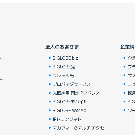
法人のお客さま
企業情
BIGLOBE biz.
企
ア
BIGLOBE光
ブ
フレッツ光
サ
し
プロバイダサービス
ニ
光回線用 固定IPアドレス
採
BIGLOBEモバイル
BIG
BIGLOBE WiMAX
ソ
IPトランジット
マカフィー®マルチ アクセ
ス