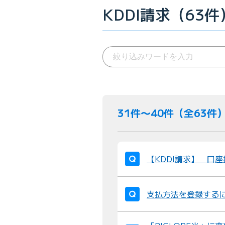
KDDI請求（63件
31件〜40件（全63件
【KDDI請求】 口
支払方法を登録する