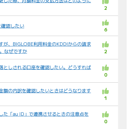
に変更した際、月額料金の支払方法はどのように
2
を確認したい
6
すが、BIGLOBE利用料金のKDDIからの請求
す。なぜですか
2
き落としされる口座を確認したい。どうすれば
0
求金額の内訳を確認したいときはどうなります
1
した「au ID」で連携させるときの注意点を
0