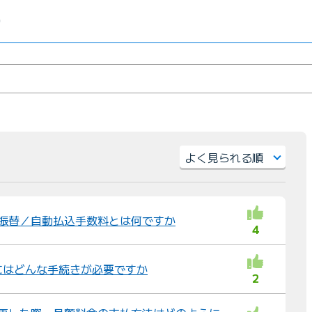
）
）
並
び
替
座振替／自動払込手数料とは何ですか
4
え
：
にはどんな手続きが必要ですか
2