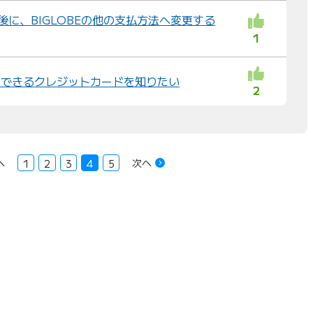
後に、BIGLOBEの他の支払方法へ変更する
1
用できるクレジットカードを知りたい
2
へ
次へ
1
2
3
4
5