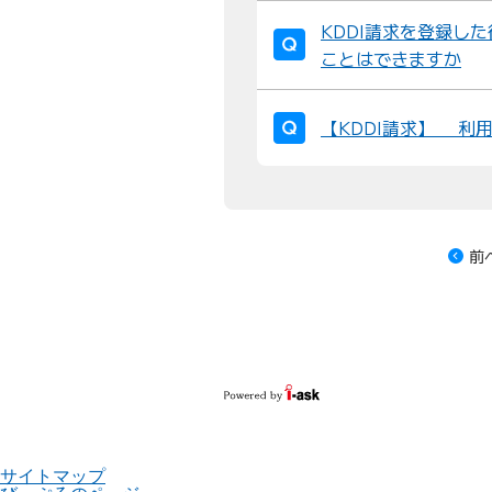
KDDI請求を登録した
ことはできますか
【KDDI請求】 利
前
サイトマップ