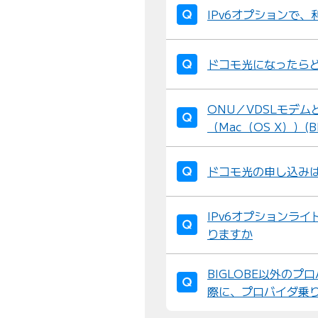
IPv6オプションで
ドコモ光になったら
ONU／VDSLモデム
（Mac（OS X））(
ドコモ光の申し込み
IPv6オプションラ
りますか
BIGLOBE以外の
際に、プロバイダ乗