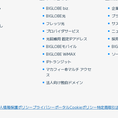
BIGLOBE biz.
企
ア
BIGLOBE光
ブ
フレッツ光
サ
し
プロバイダサービス
ニ
光回線用 固定IPアドレス
採
BIGLOBEモバイル
BIG
BIGLOBE WiMAX
ソ
IPトランジット
マカフィー®マルチ アクセ
ス
法人向け独自ドメイン
人情報保護ポリシー
プライバシーポータル
Cookieポリシー
特定商取引