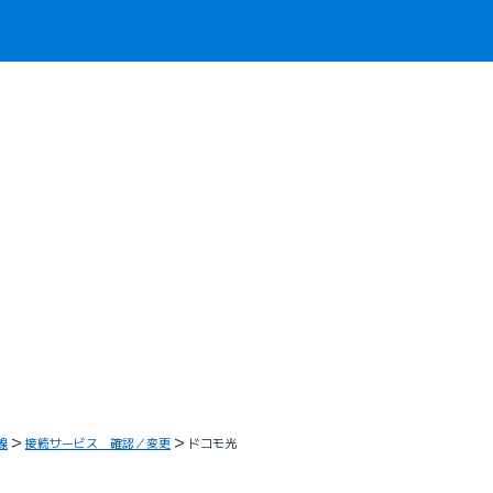
線
接続サービス 確認／変更
ドコモ光