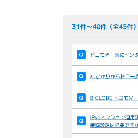
31件〜40件（全45件
ドコモ光 急にイン
auひかりからドコモ
BIGLOBE ドコモ
IPv6オプション適用
接続設定は必要です