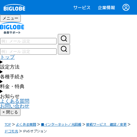
サービス
企業情報
メニュー
トップ
設定方法
各種手続き
料金・特典
お知らせ
よくある質問
お問い合わせ
× 閉じる
TOP
よくある質問
■インターネット／光回線
接続サービス 確認／変更
ドコモ光
IPv6オプション