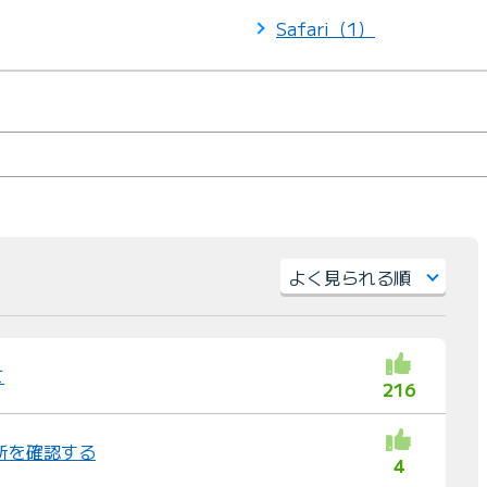
Safari（1）
）
並
び
替
て
216
え
：
場所を確認する
4