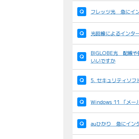
フレッツ光 急にイ
光回線によるインタ
BIGLOBE光 配
いいですか
5. セキュリティソ
Windows 11 
auひかり 急にイン