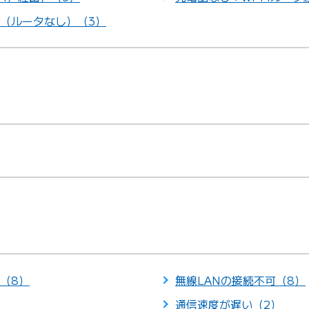
（ルータなし）（3）
（8）
無線LANの接続不可（8）
通信速度が遅い（2）