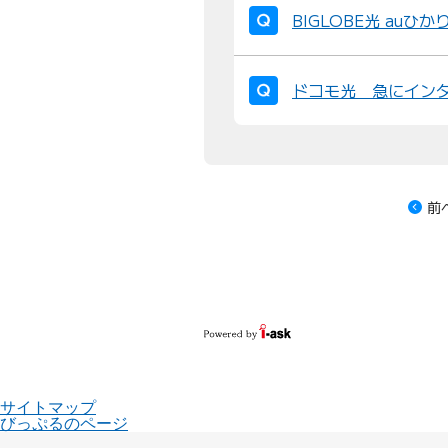
BIGLOBE光 au
ドコモ光 急にイン
前
サイトマップ
びっぷるのページ