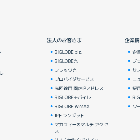
法人のお客さま
企業情
BIGLOBE biz.
企
ア
BIGLOBE光
ブ
フレッツ光
サ
し
プロバイダサービス
ニ
光回線用 固定IPアドレス
採
BIGLOBEモバイル
BIG
BIGLOBE WiMAX
ソ
IPトランジット
マカフィー®マルチ アクセ
ス
法人向け独自ドメイン