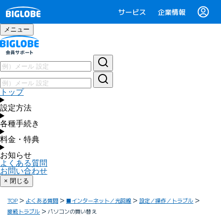
サービス
企業情報
メニュー
トップ
設定方法
各種手続き
料金・特典
お知らせ
よくある質問
お問い合わせ
× 閉じる
TOP
よくある質問
■インターネット／光回線
設定／操作／トラブル
接続トラブル
パソコンの買い替え