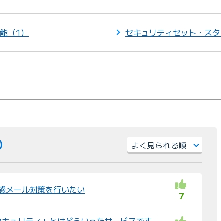
能（1）
セキュリティセット・スタ
件）
並
び
替
で迷惑メール対策を行いたい
7
え
：
セキュリティ」とはどういったサービスです