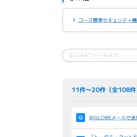
コース標準セキュリティ機
11件〜20件（全108
BIGLOBEメール
「トータル・ネット