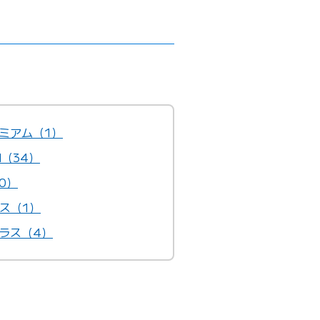
ミアム（1）
id（34）
0）
ス（1）
ラス（4）