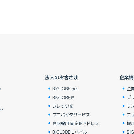
法人のお客さま
企業情
BIGLOBE biz.
企
ア
BIGLOBE光
ブ
フレッツ光
サ
し
プロバイダサービス
ニ
光回線用 固定IPアドレス
採
BIGLOBEモバイル
BIG