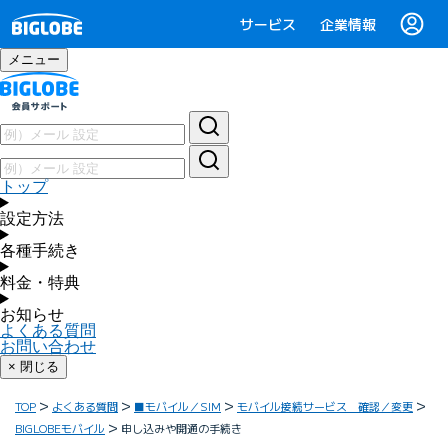
サービス
企業情報
メニュー
トップ
設定方法
各種手続き
料金・特典
お知らせ
よくある質問
お問い合わせ
× 閉じる
TOP
よくある質問
■モバイル／SIM
モバイル接続サービス 確認／変更
BIGLOBEモバイル
申し込みや開通の手続き