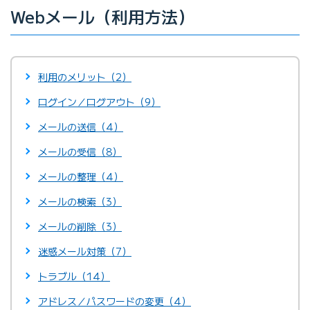
Webメール（利用方法）
利用のメリット（2）
ログイン／ログアウト（9）
メールの送信（4）
メールの受信（8）
メールの整理（4）
メールの検索（3）
メールの削除（3）
迷惑メール対策（7）
トラブル（14）
アドレス／パスワードの変更（4）