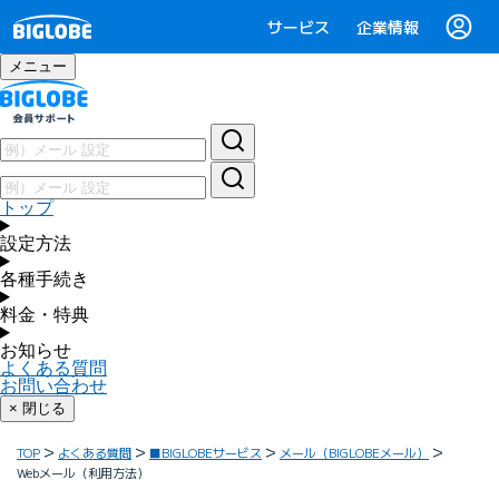
サービス
企業情報
メニュー
トップ
設定方法
各種手続き
料金・特典
お知らせ
よくある質問
お問い合わせ
× 閉じる
TOP
よくある質問
■BIGLOBEサービス
メール（BIGLOBEメール）
Webメール（利用方法）