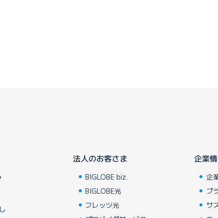
法人のお客さま
企業情
BIGLOBE biz.
企
ア
BIGLOBE光
ブ
フレッツ光
サ
し