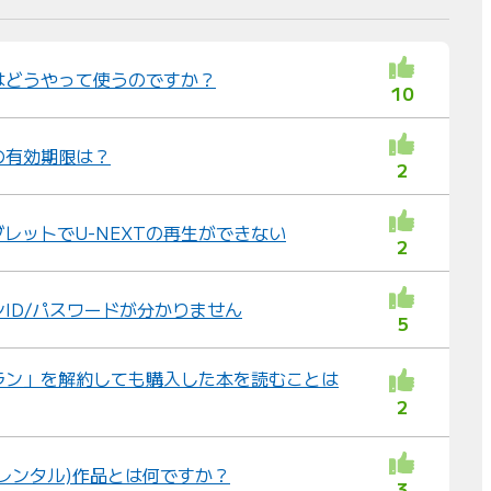
並
び
替
トはどうやって使うのですか？
10
え
：
トの有効期限は？
2
レットでU-NEXTの再生ができない
2
ンID/パスワードが分かりません
5
プラン」を解約しても購入した本を読むことは
2
(レンタル)作品とは何ですか？
3