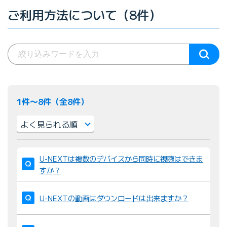
ご利用方法について（8件）
1件〜8件（全8件）
並
U-NEXTは複数のデバイスから同時に視聴はできま
び
すか？
替
え
U-NEXTの動画はダウンロードは出来ますか？
：