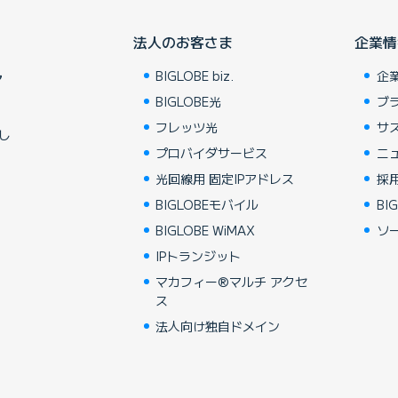
法人のお客さま
企業情
BIGLOBE biz.
企
ア
BIGLOBE光
ブ
フレッツ光
サ
し
プロバイダサービス
ニ
光回線用 固定IPアドレス
採
BIGLOBEモバイル
BIG
BIGLOBE WiMAX
ソ
IPトランジット
マカフィー®マルチ アクセ
ス
法人向け独自ドメイン