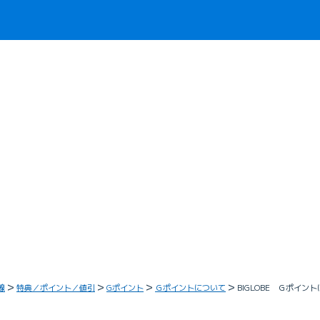
線
特典／ポイント／値引
Gポイント
Ｇポイントについて
BIGLOBE Ｇポイ