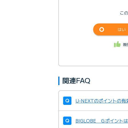
こ
はい
現
関連FAQ
U-NEXTのポイントの
BIGLOBE Ｇポイン