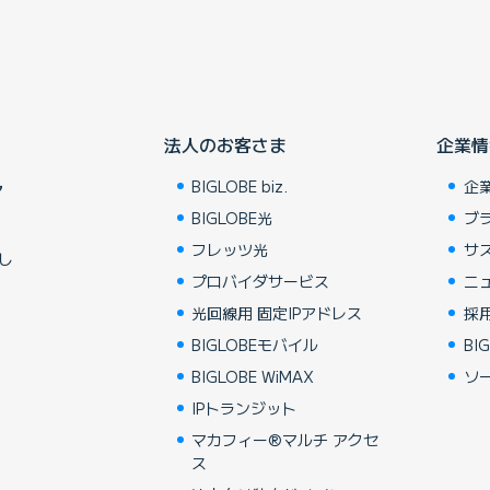
法人のお客さま
企業情
BIGLOBE biz.
企
ア
BIGLOBE光
ブ
フレッツ光
サ
し
プロバイダサービス
ニ
光回線用 固定IPアドレス
採
BIGLOBEモバイル
BIG
BIGLOBE WiMAX
ソ
IPトランジット
マカフィー®マルチ アクセ
ス