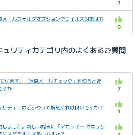
1
惑メールフォルダオプションでウイルス対策はで
0
キュリティカテゴリ内のよくあるご質問
用しています。「迷惑メールチェック」を使うと迷
ですか
7
ュリティ」はどうやって解約すれば良いですか？
1
更しました。新しい端末に「マカフィー セキュリ
るにはどうすれば良いですか？
3