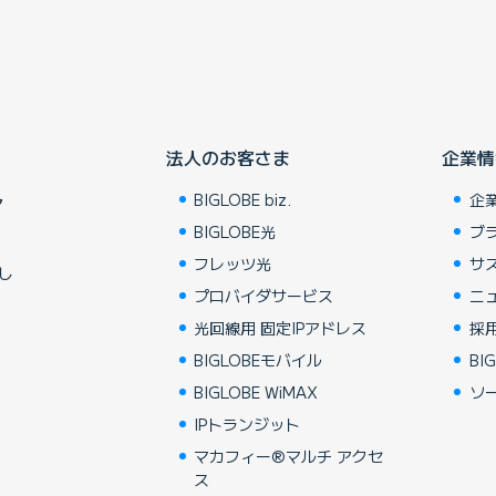
法人のお客さま
企業情
BIGLOBE biz.
企
ア
BIGLOBE光
ブ
フレッツ光
サ
し
プロバイダサービス
ニ
光回線用 固定IPアドレス
採
BIGLOBEモバイル
BIG
BIGLOBE WiMAX
ソ
IPトランジット
マカフィー®マルチ アクセ
ス