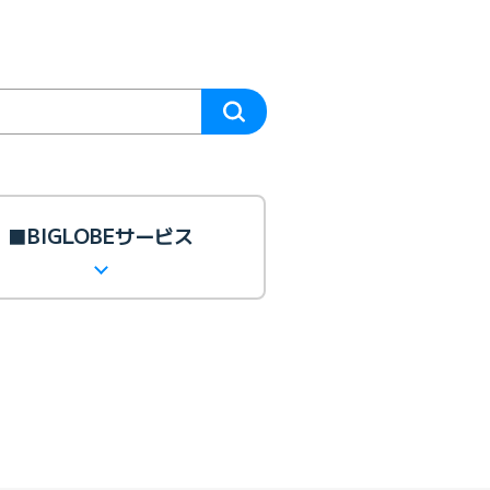
■BIGLOBEサービス