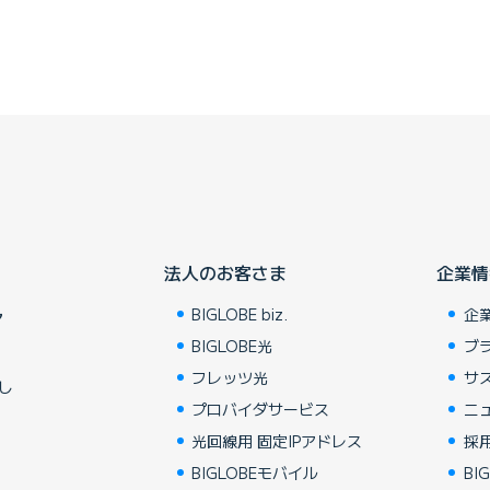
法人のお客さま
企業情
BIGLOBE biz.
企
ア
BIGLOBE光
ブ
フレッツ光
サ
し
プロバイダサービス
ニ
光回線用 固定IPアドレス
採
BIGLOBEモバイル
BIG