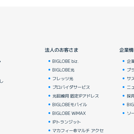
法人のお客さま
企業情
BIGLOBE biz.
企
ア
BIGLOBE光
ブ
フレッツ光
サ
し
プロバイダサービス
ニ
光回線用 固定IPアドレス
採
BIGLOBEモバイル
BIG
BIGLOBE WiMAX
ソ
IPトランジット
マカフィー®マルチ アクセ