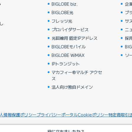
BIGLOBE biz.
企
ア
BIGLOBE光
ブ
フレッツ光
サ
し
プロバイダサービス
ニ
光回線用 固定IPアドレス
採
BIGLOBEモバイル
BIG
BIGLOBE WiMAX
ソ
IPトランジット
マカフィー®マルチ アクセ
ス
法人向け独自ドメイン
人情報保護ポリシー
プライバシーポータル
Cookieポリシー
特定商取引
役に立ちましたか？