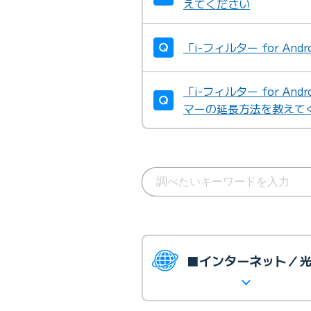
えてください
「i-フィルター for A
「i-フィルター for A
マーの延長方法を教えて
■インターネット／