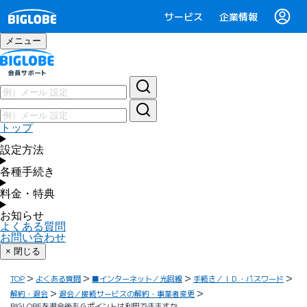
サービス
企業情報
メニュー
トップ
設定方法
各種手続き
料金・特典
お知らせ
よくある質問
お問い合わせ
× 閉じる
TOP
よくある質問
■インターネット／光回線
手続き／ＩＤ・パスワード
解約・退会
退会／接続サービスの解約・事業者変更
BIGLOBEを退会後もＧポイントは利用できますか