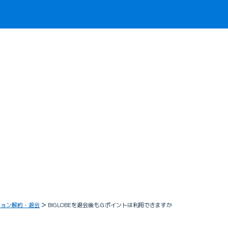
ション解約・退会
BIGLOBEを退会後もＧポイントは利用できますか