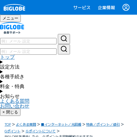
サービス
企業情報
メニュー
トップ
設定方法
各種手続き
料金・特典
お知らせ
よくある質問
お問い合わせ
× 閉じる
TOP
よくある質問
■インターネット／光回線
特典／ポイント／値引
Gポイント
Ｇポイントについて
BIGLOBEを退会したら、Ｇポイントも同時解約されますか