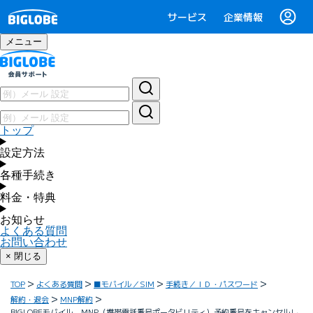
サービス
企業情報
メニュー
トップ
設定方法
各種手続き
料金・特典
お知らせ
よくある質問
お問い合わせ
× 閉じる
TOP
よくある質問
■モバイル／SIM
手続き／ＩＤ・パスワード
解約・退会
MNP解約
BIGLOBEモバイル MNP（携帯電話番号ポータビリティ）予約番号をキャンセルし