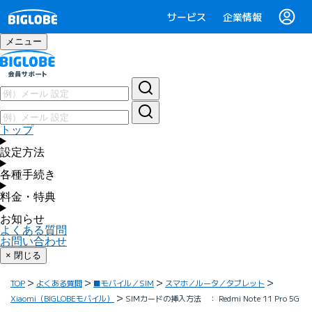
サービス
企業情報
メニュー
トップ
設定方法
各種手続き
料金・特典
お知らせ
よくある質問
お問い合わせ
× 閉じる
TOP
よくある質問
■モバイル／SIM
スマホ／ルータ／タブレット
Xiaomi（BIGLOBEモバイル）
SIMカードの挿入方法 ： Redmi Note 11 Pro 5G