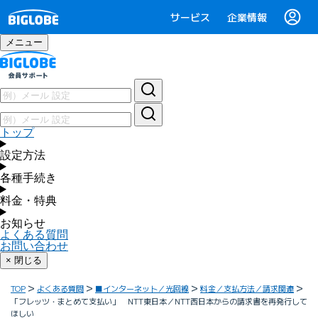
サービス
企業情報
メニュー
トップ
設定方法
各種手続き
料金・特典
お知らせ
よくある質問
お問い合わせ
× 閉じる
TOP
よくある質問
■インターネット／光回線
料金／支払方法／請求関連
「フレッツ・まとめて支払い」 NTT東日本／NTT西日本からの請求書を再発行して
ほしい