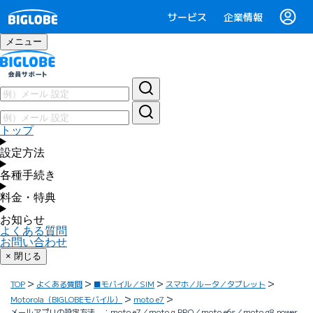
サービス
企業情報
メニュー
トップ
設定方法
各種手続き
料金・特典
お知らせ
よくある質問
お問い合わせ
× 閉じる
TOP
よくある質問
■モバイル／SIM
スマホ／ルータ／タブレット
Motorola（BIGLOBEモバイル）
moto e7
メールアプリの設定方法 ：moto e7／moto g PRO／moto e6s／moto g8 power