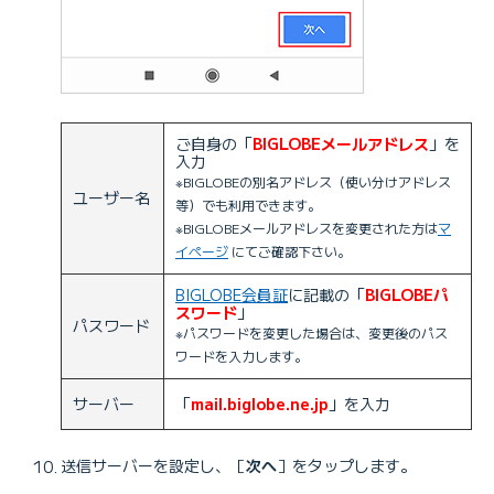
ご自身の「
BIGLOBEメールアドレス
」を
入力
※BIGLOBEの別名アドレス（使い分けアドレス
ユーザー名
等）でも利用できます。
※BIGLOBEメールアドレスを変更された方は
マ
イページ
にてご確認下さい。
BIGLOBE会員証
に記載の「
BIGLOBEパ
スワード
」
パスワード
※パスワードを変更した場合は、変更後のパス
ワードを入力します。
サーバー
「
mail.biglobe.ne.jp
」を入力
送信サーバーを設定し、［
次へ
］をタップします。