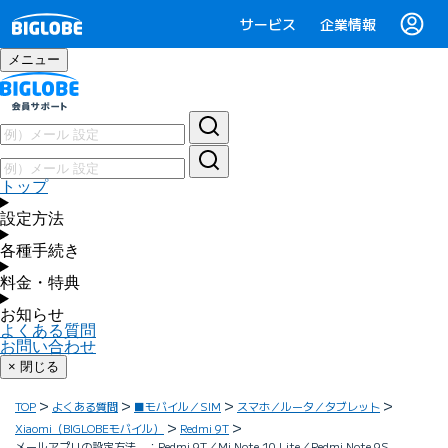
サービス
企業情報
メニュー
トップ
設定方法
各種手続き
料金・特典
お知らせ
よくある質問
お問い合わせ
× 閉じる
TOP
よくある質問
■モバイル／SIM
スマホ／ルータ／タブレット
Xiaomi（BIGLOBEモバイル）
Redmi 9T
メールアプリの設定方法 ：Redmi 9T／Mi Note 10 Lite／Redmi Note 9S